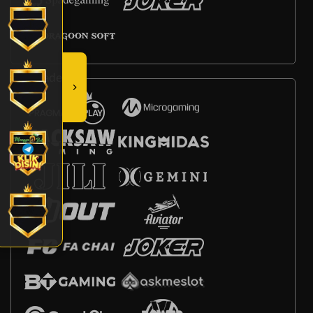
Arcade