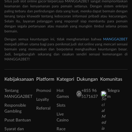
Situs judi slot online gacor terpercaya MANGGA2BET sangat memprioritaskan
keamanan dan kenyamanan para pemain setianya. Dengan sistem enkripsi
paling terbaru dan perlindungan data yang kuat, mereka dapat bermain dengan
tenang tanpa khawatir tentang kebocoran informasi pribadi atau kecurangan.
Selain itu, layanan pelanggan yang responsif siap membantu para pemain
dengan segala pertanyaan atau masalah yang mungkin timbul selama proses
bermain.
Dengan semua keuntungan ini, tidak mengherankan bahwa
MANGGA2BET
menjadi pilihan utama bagi para penikmat judi slot online yang mencari sensasi
bermain yang memuaskan dan berpotensi menghasilkan keuntungan besar.
Jadi, bergabunglah sekarang dan rasakan sendiri sensasi kemenangan di
MANGGA2BET!
Kebijaksanaan
Platform
Kategori
Dukungan
Komunitas
Tentang
Promosi
Hot
+855 96
Telegra
MANGGA2BET
Games
5171637
m
Loyalty
Responsible
Slots
Referral
Gambling
Live
Pusat Bantuan
Casino
Syarat dan
Race