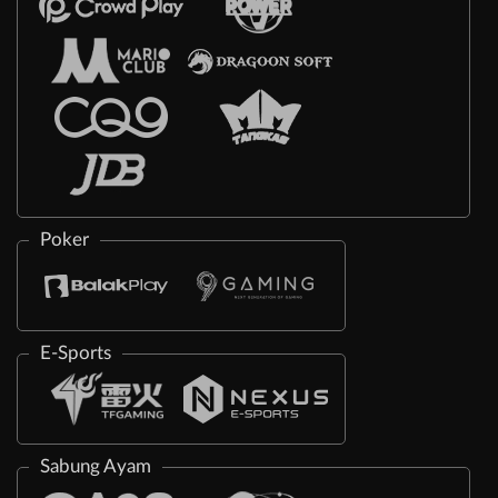
Poker
E-Sports
Sabung Ayam