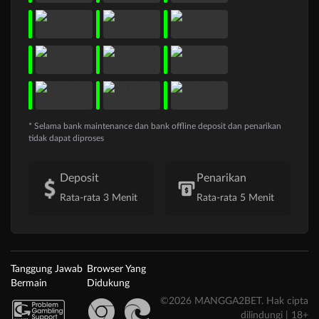
* Selama bank maintenance dan bank offline deposit dan penarikan
tidak dapat diproses
Deposit
Penarikan
Rata-rata 3 Menit
Rata-rata 5 Menit
Tanggung Jawab
Browser Yang
Bermain
Didukung
©2026 MANGGA2BET. Hak cipta
dilindungi | 18+