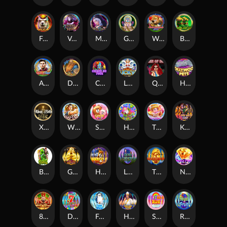
Funny Alpaca
Vampire Kiss
Magic World
Golden Mayan
World Cup Russia 2018
Boots Of Luck
All Star Team
Dragon Hunters
Cirque de fous
Lucky 3
Queen Of Dead
Hollywood Pets
Xmas Tales
Wing Chun
Sweet POP
Hot Pinatas
The Cupids
Kickin' Kash
Beanstalk
GENIE
Hungry Cats
Lucky Legend
The Dragon Brings Wealth
Night City
888 Cai Shen
Diamond Fruit
Frozen World
Hong Kong Flavor
Sweet 666 Deluxe
Royal Fruit