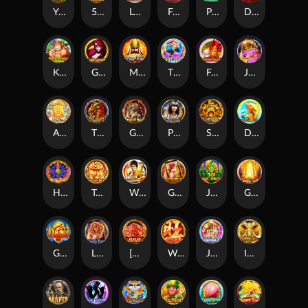
Yuan Bao
5 Boxing
Lord Ganesha
Football Baby
Pub Tycoon
Double Happiness
King Kong Shake
Gold Stealer
Myeong-ryang
Thor 2
Fortune Dragon
Jump Higher Mobile
Apsaras
The Beast War
God of War M
Pharaoh's Gold
Super5
Dragon Koi
Hot Spin
Treasure House
Watah Master 2
Gu Gu Gu 2 M
Jin Bi Hui Huang
Greek Gods
Golden Dragon Club
Lucky Bats M
[888]
Won Won Won
Jump High 2
Invincible Elephant