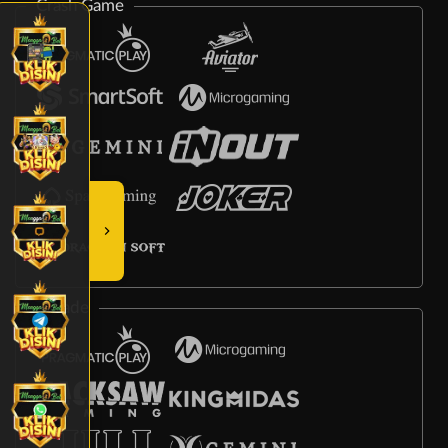
Crash Game
Arcade