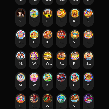
Sherlock Holmes
Songkran Festival
Fortune Spirits
Fa Cai Fu Wa
Running Animals
Baseball Fever
Disco Piggy
The Chicken House
Burning Xi-You
Fire777
Sky Lantern
Football Fever M
Monkey Office Legend
Wonderland
Wild Fudge
FIFA RUSH
Football Fever
Striker WILD
Mirror Mirror
Wild Disco Night
Rave Jump 2 M
Skr Skr
Coin Spinner
Move n' Jump
Crazy Nuozha
Sakura Legend
Wan Bao Dino
Lonely Planet
Summer Mood
Fruit King II