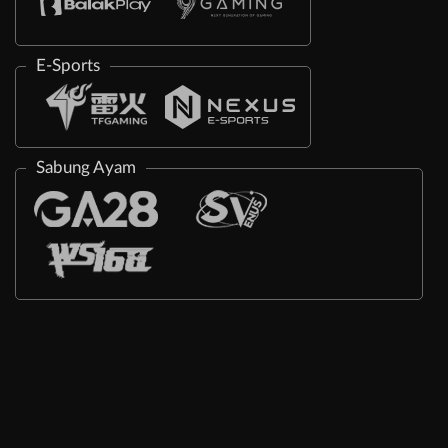
E-Sports
Sabung Ayam