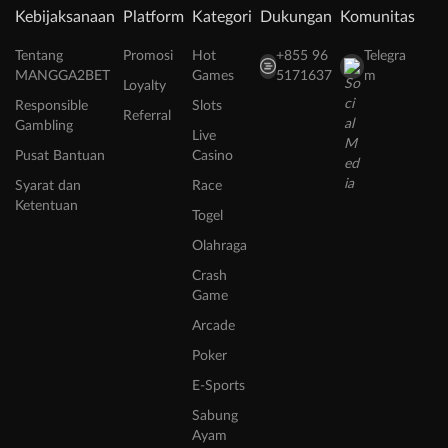
Kebijaksanaan
Platform
Kategori
Dukungan
Komunitas
Tentang
Promosi
Hot
+855 96
Telegra
MANGGA2BET
Games
5171637
m
Loyalty
Responsible
Slots
Referral
Gambling
Live
Pusat Bantuan
Casino
Syarat dan
Race
Ketentuan
Togel
Olahraga
Crash
Game
Arcade
Poker
E-Sports
Sabung
Ayam