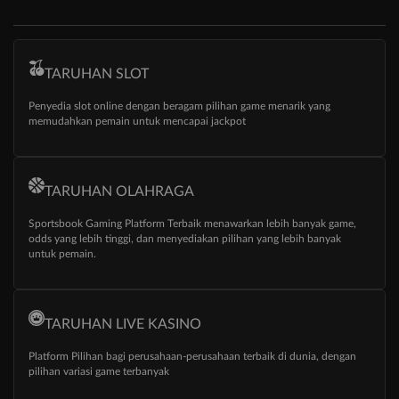
TARUHAN SLOT
Penyedia slot online dengan beragam pilihan game menarik yang
memudahkan pemain untuk mencapai jackpot
TARUHAN OLAHRAGA
Sportsbook Gaming Platform Terbaik menawarkan lebih banyak game,
odds yang lebih tinggi, dan menyediakan pilihan yang lebih banyak
untuk pemain.
TARUHAN LIVE KASINO
Platform Pilihan bagi perusahaan-perusahaan terbaik di dunia, dengan
pilihan variasi game terbanyak