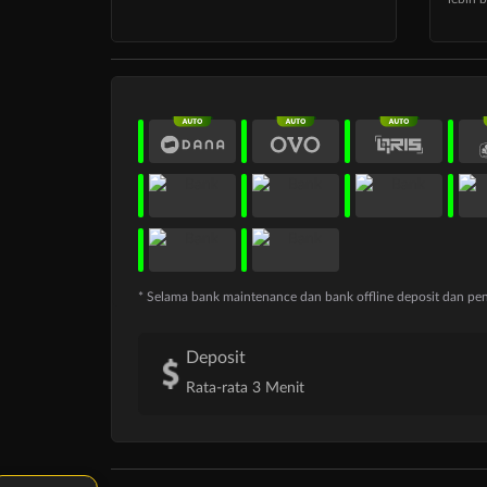
* Selama bank maintenance dan bank offline deposit dan pen
Deposit
Rata-rata 3 Menit