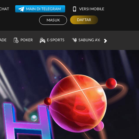
 CHAT
MAIN DI TELEGRAM
VERSI MOBILE
DAFTAR
MASUK
ADE
POKER
E-SPORTS
SABUNG AYAM
PROMOSI