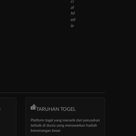
O
TARUHAN TOGEL
Platform togel yang menarik dari perusahan
terbaik di dunia yang menawarkan hadiah
kemenangan besar