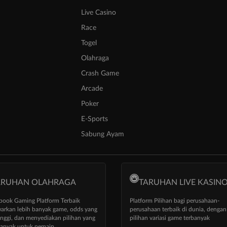
Live Casino
Race
Togel
Olahraga
Crash Game
Arcade
Poker
E-Sports
Sabung Ayam
ARUHAN OLAHRAGA
TARUHAN LIVE KASIN
book Gaming Platform Terbaik
Platform Pilihan bagi perusahaan-
rkan lebih banyak game, odds yang
perusahaan terbaik di dunia, dengan
tinggi, dan menyediakan pilihan yang
pilihan variasi game terbanyak
banyak untuk pemain.