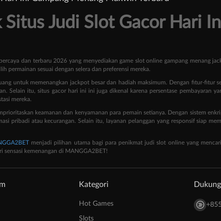
itus Judi Slot Gacor Hari 
terpercaya dan terbaru 2026 yang menyediakan game slot online gampang menang ja
lih permainan sesuai dengan selera dan preferensi mereka.
luang untuk memenangkan jackpot besar dan hadiah maksimum. Dengan fitur-fitur sep
Selain itu, situs gacor hari ini ini juga dikenal karena persentase pembayaran ya
tasi mereka.
prioritaskan keamanan dan kenyamanan para pemain setianya. Dengan sistem enkrips
asi pribadi atau kecurangan. Selain itu, layanan pelanggan yang responsif siap m
NGGA2BET
menjadi pilihan utama bagi para penikmat judi slot online yang menca
ndiri sensasi kemenangan di MANGGA2BET!
rm
Kategori
Dukung
Hot Games
+85
Slots