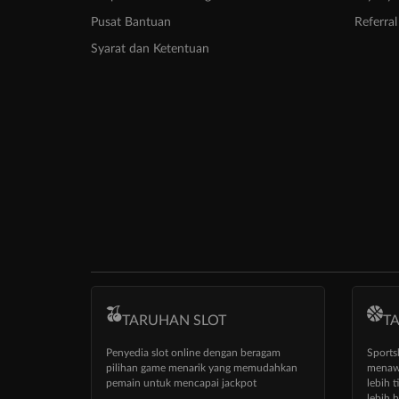
Pusat Bantuan
Referral
Syarat dan Ketentuan
TARUHAN SLOT
T
Penyedia slot online dengan beragam
Sports
pilihan game menarik yang memudahkan
menawa
pemain untuk mencapai jackpot
lebih 
lebih 