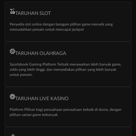
TARUHAN SLOT
Penyedia slot online dengan beragam pilihan game menarik yang
memudahkan pemain untuk mencapai jackpot
TARUHAN OLAHRAGA
Sportsbook Gaming Platform Terbaik menawarkan lebih banyak game,
odds yang lebih tinggi, dan menyediakan pilihan yang lebih banyak
untuk pemain.
TARUHAN LIVE KASINO
Platform Pilihan bagi perusahaan-perusahaan terbaik di dunia, dengan
pilihan variasi game terbanyak