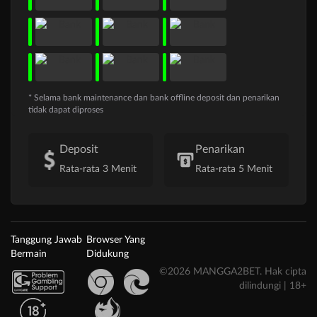
* Selama bank maintenance dan bank offline deposit dan penarikan
tidak dapat diproses
Deposit
Penarikan
Rata-rata 3 Menit
Rata-rata 5 Menit
Tanggung Jawab
Browser Yang
Bermain
Didukung
©2026 MANGGA2BET. Hak cipta
dilindungi | 18+