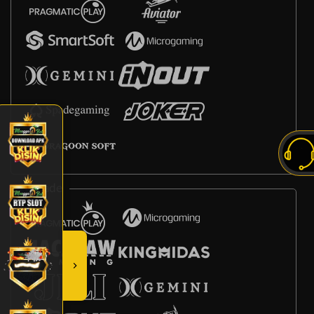
Arcade