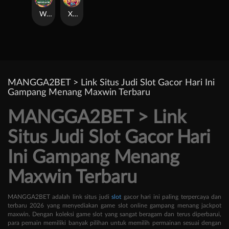
Water Margin(H5)
XiBoBA
MANGGA2BET > Link Situs Judi Slot Gacor Hari Ini
Gampang Menang Maxwin Terbaru
MANGGA2BET > Link
Situs Judi Slot Gacor Hari
Ini Gampang Menang
Maxwin Terbaru
MANGGA2BET adalah link situs judi
slot
gacor hari ini paling terpercaya dan
terbaru 2026 yang menyediakan game slot online gampang menang jackpot
maxwin. Dengan koleksi game slot yang sangat beragam dan terus diperbarui,
para pemain memiliki banyak pilihan untuk memilih permainan sesuai dengan