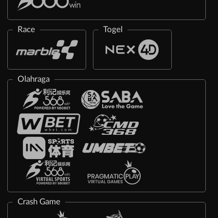
Race
Togel
Olahraga
Crash Game