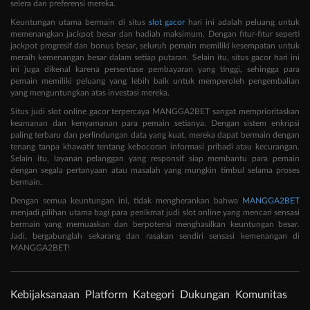
selera dan preferensi mereka.
Keuntungan utama bermain di situs
slot gacor
hari ini adalah peluang untuk
memenangkan jackpot besar dan hadiah maksimum. Dengan fitur-fitur seperti
jackpot progresif dan bonus besar, seluruh pemain memiliki kesempatan untuk
meraih kemenangan besar dalam setiap putaran. Selain itu, situs gacor hari ini
ini juga dikenal karena persentase pembayaran yang tinggi, sehingga para
pemain memiliki peluang yang lebih baik untuk memperoleh pengembalian
yang menguntungkan atas investasi mereka.
Situs judi slot online gacor terpercaya MANGGA2BET sangat memprioritaskan
keamanan dan kenyamanan para pemain setianya. Dengan sistem enkripsi
paling terbaru dan perlindungan data yang kuat, mereka dapat bermain dengan
tenang tanpa khawatir tentang kebocoran informasi pribadi atau kecurangan.
Selain itu, layanan pelanggan yang responsif siap membantu para pemain
dengan segala pertanyaan atau masalah yang mungkin timbul selama proses
bermain.
Dengan semua keuntungan ini, tidak mengherankan bahwa
MANGGA2BET
menjadi pilihan utama bagi para penikmat judi slot online yang mencari sensasi
bermain yang memuaskan dan berpotensi menghasilkan keuntungan besar.
Jadi, bergabunglah sekarang dan rasakan sendiri sensasi kemenangan di
MANGGA2BET!
Kebijaksanaan
Platform
Kategori
Dukungan
Komunitas