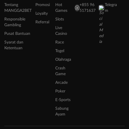
Tentang
Promosi
Hot
+855 96
Telegra
MANGGA2BET
Games
5171637
m
Loyalty
Responsible
Slots
Referral
Gambling
Live
Pusat Bantuan
Casino
Syarat dan
Race
Ketentuan
Togel
Olahraga
Crash
Game
Arcade
Poker
E-Sports
Sabung
Ayam