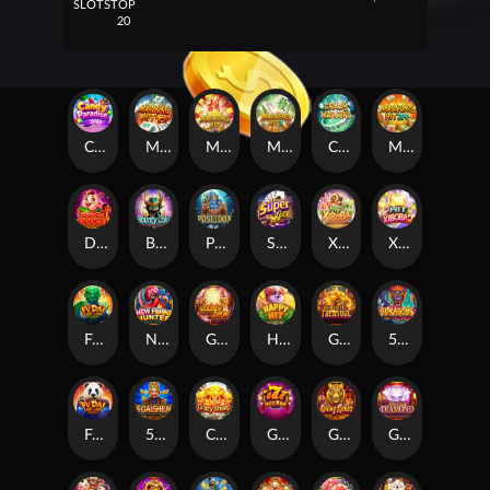
SLOTS
TOP
20
Candy Paradise 2048
Mahjong Hit +
Mahjong Hit
Mahjong Hit 2
Crazy Mahjong
Mahjong Hit 2+
DuoFuDuoCai
Bounty Loki
Poseidon
Super Ace
XiBoBa Hit
XiBoBa Hit2
Fu Dai Lian Lian-Dragon
New-Fishing Hunter
G-GoldenDrum
Happy Hit
G-InfiniteTreasure
5 Dragons(H5)
Fu Dai Lian Lian-Panda
5 CaiShen(H5)
Crazy Sheep
Golden 777(H5)
G-RollingRiches
G-DazzlingDiamond