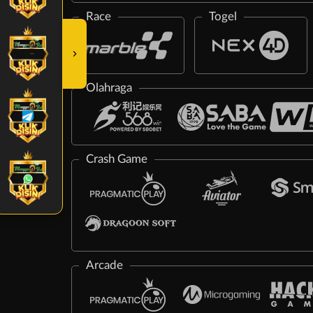
Race
Togel
Olahraga
Crash Game
Arcade