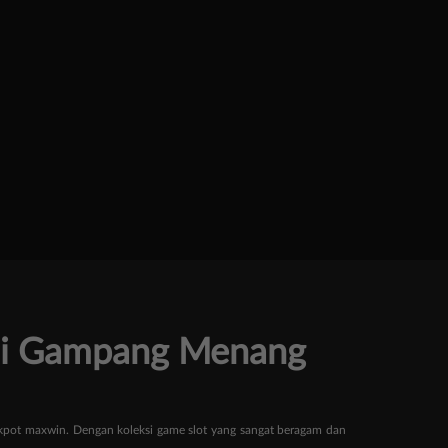
Ini Gampang Menang
ckpot maxwin. Dengan koleksi game slot yang sangat beragam dan