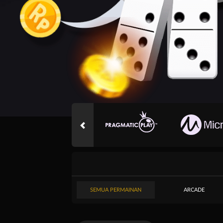
SEMUA PERMAINAN
ARCADE