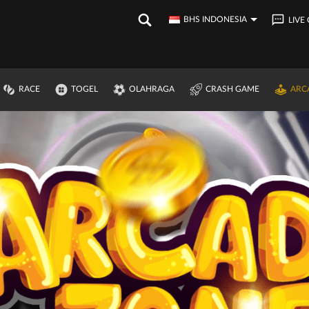
BHS INDONESIA
LIVE
RACE
TOGEL
OLAHRAGA
CRASH GAME
ARC