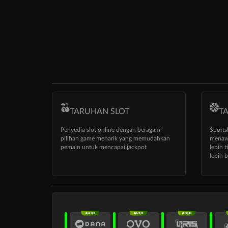
TARUHAN SLOT
T
Penyedia slot online dengan beragam
Sports
pilihan game menarik yang memudahkan
menawa
pemain untuk mencapai jackpot
lebih 
lebih 