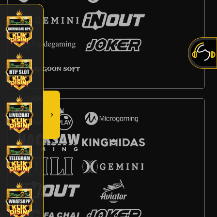
Arcade