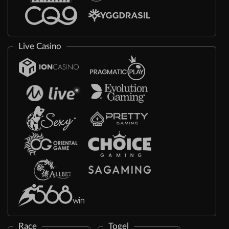
Live Casino
Race
Togel