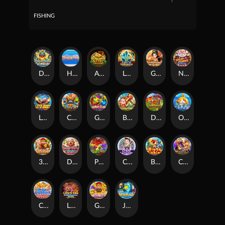
FISHING
Dragon Palace Fishing
Happy Fish
Aztec Treasure
Let's Enhance
Goddess or Crash
Ninja Fishing
Let's Shoot
Crazy Orb
Golden Zuma
Big Hammer
Dino Hunter
Ocean Lord
3 Gods Fishing
Dessert Party
Plants vs. Dinos
Crazy Bartender
Bingo Fishing
Conqueror's Treasure
Cat Fishing
Lion's Orb
Gods Slash Fish
Jump & Jump