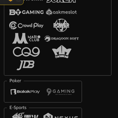
Poker
E-Sports